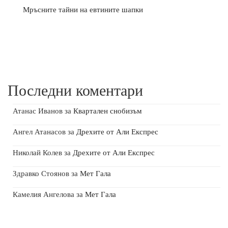
Мръсните тайни на евтините шапки
Последни коментари
Атанас Иванов
за
Квартален снобизъм
Ангел Атанасов
за
Дрехите от Али Експрес
Николай Колев
за
Дрехите от Али Експрес
Здравко Стоянов
за
Мет Гала
Камелия Ангелова
за
Мет Гала