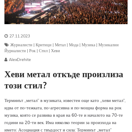
27.11.2023
Журналисти
|
Критици
|
Метал
|
Мода
|
Музика
|
Музикални
Йурналисти
|
Рок
|
Стил
|
Хеви
AlexDrehite
Хеви метал откъде произлиза
този стил?
Терминът „метал“ в музиката, известен още като „хеви метал“,
идва от по-тежката, по-агресивна и по-мощна форма на рок
музика, която се развива в края на 60-те и началото на 70-те
години на 20-ти век. Има няколко теории за произхода на
името: Асоциация с твърдост и сила: Терминът „метал“