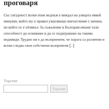
проговаря
Със сигурност всеки поне веднъж е виждал на улицата някой
минувач, който му е правил ужасяващо впечатление с начина,
по който се е облякъл. За съжаление в България имаме тази
способност да осмиваме и да се подиграваме на такива
индивиди. Трудно ни е да възприемем, че хората са различни и
всеки следва свои собствени възприятия […]
Търсене
Търсене