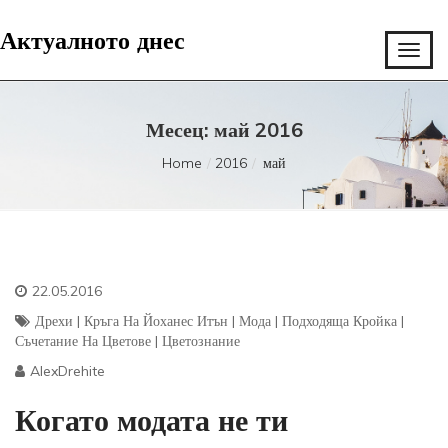
Актуалното днес
Месец:
май 2016
Home
2016
май
22.05.2016
Дрехи
|
Кръга На Йоханес Итън
|
Мода
|
Подходяща Кройка
|
Съчетание На Цветове
|
Цветознание
AlexDrehite
Когато модата не ти