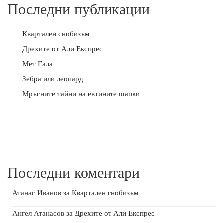
Последни публикации
Квартален снобизъм
Дрехите от Али Експрес
Мет Гала
Зебра или леопард
Мръсните тайни на евтините шапки
Последни коментари
Атанас Иванов
за
Квартален снобизъм
Ангел Атанасов
за
Дрехите от Али Експрес