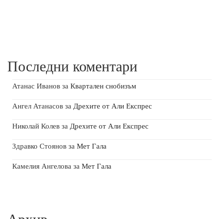
Последни коментари
Атанас Иванов
за
Квартален снобизъм
Ангел Атанасов
за
Дрехите от Али Експрес
Николай Колев
за
Дрехите от Али Експрес
Здравко Стоянов
за
Мет Гала
Камелия Ангелова
за
Мет Гала
Архив