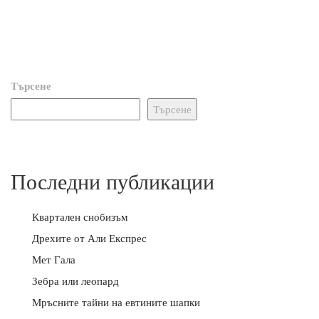
Търсене
Търсене
Последни публикации
Квартален снобизъм
Дрехите от Али Експрес
Мет Гала
Зебра или леопард
Мръсните тайни на евтините шапки