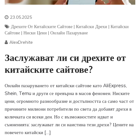
23.05.2025
Дрехите От Китайските Сайтове
|
Китайски Дрехи
|
Китайски
Сайтове
|
Ниски Цени
|
Онлайн Пазаруване
AlexDrehite
Заслужават ли си дрехите от
китайските сайтове?
Онлайн пазаруването от китайски сайтове като AliExpress,
Shein, Temu и други се превърна в масов феномен. Ниските
цени, огромното разнообразие и достъпността са само част от
причините милиони потребители по света да добавят дрехи в
количката си всеки ден. Но с възможностите идват и
съмненията: заслужават ли си наистина тези дрехи? Цените на
повечето китайски […]