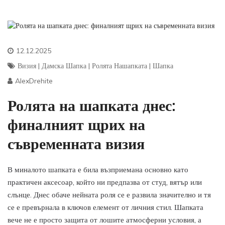
12.12.2025
Визия
|
Дамска Шапка
|
Ролята Нашапката
|
Шапка
AlexDrehite
Ролята на шапката днес:
финалният щрих на
съвременната визия
В миналото шапката е била възприемана основно като
практичен аксесоар, който ни предпазва от студ, вятър или
слънце. Днес обаче нейната роля се е развила значително и тя
се е превърнала в ключов елемент от личния стил. Шапката
вече не е просто защита от лошите атмосферни условия, а