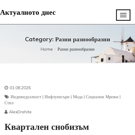
Актуалното днес
Category:
Разни разнообразни
Home
Разни разнообразни
01.08.2026
Индивидуалност
|
Инфлуенсъри
|
Мода
|
Социални Мрежи
|
Стил
AlexDrehite
Квартален снобизъм