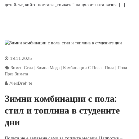
детайлът, който поставя „точката“ на цялостната визия. […]
19.11.2025
Зимен Стил
|
Зимна Мода
|
Комбинации С Пола
|
Пола
|
Пола
През Зимата
AlexDrehite
Зимни комбинации с пола:
стил и топлина в студените
дни
Полата не е запазена само за топлите месеци. Напротив –