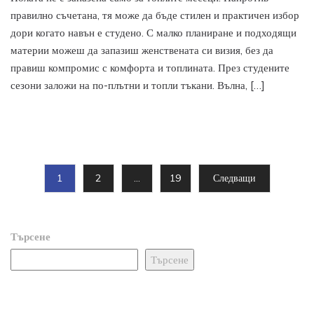
правилно съчетана, тя може да бъде стилен и практичен избор
дори когато навън е студено. С малко планиране и подходящи
материи можеш да запазиш женствената си визия, без да
правиш компромис с комфорта и топлината. През студените
сезони заложи на по-плътни и топли тъкани. Вълна, […]
1
2
…
19
Следващи
Търсене
Търсене