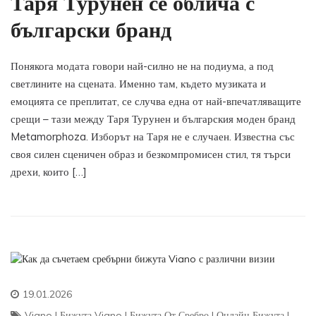
Таря Турунен се облича с
български бранд
Понякога модата говори най-силно не на подиума, а под
светлините на сцената. Именно там, където музиката и
емоцията се преплитат, се случва една от най-впечатляващите
срещи – тази между Таря Турунен и българския моден бранд
Metamorphoza. Изборът на Таря не е случаен. Известна със
своя силен сценичен образ и безкомпромисен стил, тя търси
дрехи, които […]
19.01.2026
Viano
|
Бижута Viano
|
Бижута От Сребро
|
Онлайн Бижута
|