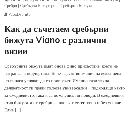
Сребро
|
Сребърна Бижутерия
|
Сребърни Бижута
AlexDrehite
Как да съчетаем сребърни
бижута Viano с различни
визии
Сребърните бижута имат онова фино присъствие, което не
натрапва, а подчертава. Те не търсят внимание на всяка цена,
но винаги успяват да го привлекат. Именно тази тяхна
деликатност ги прави толкова универсални – подходящи както
за ежедневието, така и за по-специални поводи. В ежедневния
стил бижутата от сребро се вписват естествено и без усилие.
Една […]