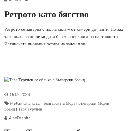
Ретрото като бягство
Ретрото се завърна с пълна сила – от камери до чанти. Но зад
тази вълна стои не мода, а бягство от хаоса на настоящето.
Истинската иновация остава на заден план.
15.02.2026
Metamorphoza
|
Българската Мода
|
Български Моден
Бранд
|
Таря Турунен
AlexDrehite