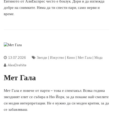
Евтиното от АлиЕкспрес често е боклук. Дори и да изглежда
добре на снимките. Няма да ти спести пари, само нерви и
време.
13.07.2026
Звезди
|
Изкуство
|
Кино
|
Мет Гала
|
Мода
AlexDrehite
Мет Гала
Мет Гала е повече от парти – това е спектакъл. Всяка година
звездният елит се събира в Ню Йорк, за да покаже най-смелите
си модни интерпретации. Не е нужно да си моден критик, за да
се забавляваш.