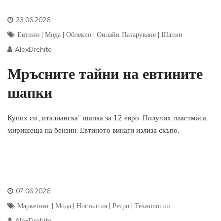
23.06.2026
Евтино
|
Мода
|
Облекло
|
Онлайн Пазаруване
|
Шапки
AlexDrehite
Мръсните тайни на евтините
шапки
Купих си „италианска“ шапка за 12 евро. Получих пластмаса,
миришеща на бензин. Евтиното винаги излиза скъпо.
07.06.2026
Маркетинг
|
Мода
|
Носталгия
|
Ретро
|
Технологии
AlexDrehite