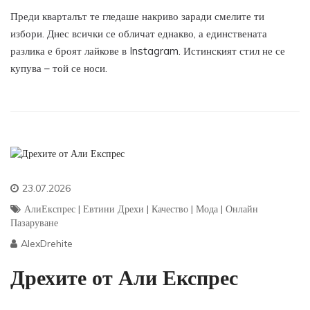
Преди кварталът те гледаше накриво заради смелите ти
избори. Днес всички се обличат еднакво, а единствената
разлика е броят лайкове в Instagram. Истинският стил не се
купува – той се носи.
23.07.2026
АлиЕкспрес
|
Евтини Дрехи
|
Качество
|
Мода
|
Онлайн
Пазаруване
AlexDrehite
Дрехите от Али Експрес