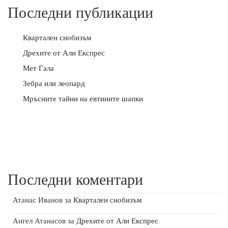
Последни публикации
Квартален снобизъм
Дрехите от Али Експрес
Мет Гала
Зебра или леопард
Мръсните тайни на евтините шапки
Последни коментари
Атанас Иванов
за
Квартален снобизъм
Ангел Атанасов
за
Дрехите от Али Експрес