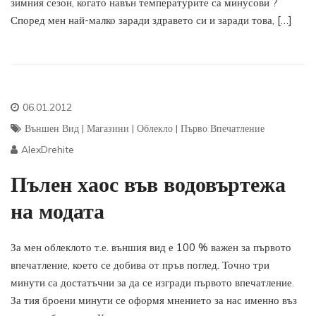
зимния сезон, когато навън температурите са минусови ?
Според мен най-малко заради здравето си и заради това, […]
06.01.2012
Външен Вид
|
Магазини
|
Облекло
|
Първо Впечатление
AlexDrehite
Пълен хаос във водовъртежа
на модата
За мен облеклото т.е. външия вид е 100 % важен за първото
впечатление, което се добива от пръв поглед. Точно три
минути са достатъчни за да се изгради първото впечатление.
За тия броени минути се оформя мнението за нас именно въз