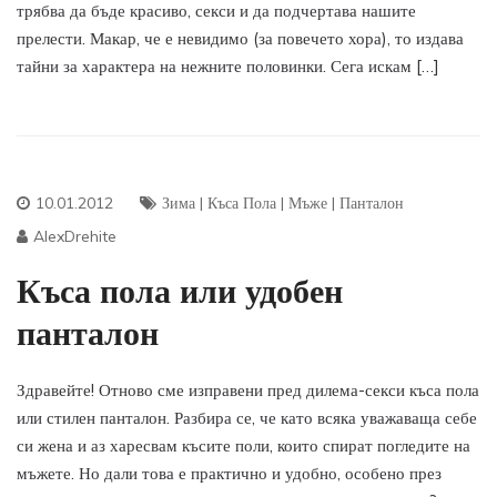
трябва да бъде красиво, секси и да подчертава нашите
прелести. Макар, че е невидимо (за повечето хора), то издава
тайни за характера на нежните половинки. Сега искам […]
10.01.2012
Зима
|
Къса Пола
|
Мъже
|
Панталон
AlexDrehite
Къса пола или удобен
панталон
Здравейте! Отново сме изправени пред дилема-секси къса пола
или стилен панталон. Разбира се, че като всяка уважаваща себе
си жена и аз харесвам късите поли, които спират погледите на
мъжете. Но дали това е практично и удобно, особено през