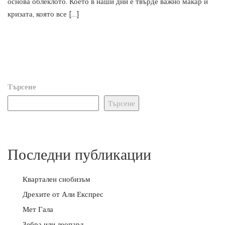
основа облеклото. Което в наши дни е твърде важно макар и
кризата, която все […]
Търсене
Търсене
Последни публикации
Квартален снобизъм
Дрехите от Али Експрес
Мет Гала
Зебра или леопард