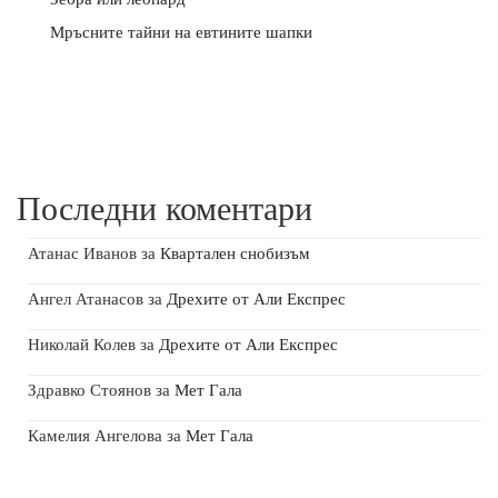
Мръсните тайни на евтините шапки
Последни коментари
Атанас Иванов
за
Квартален снобизъм
Ангел Атанасов
за
Дрехите от Али Експрес
Николай Колев
за
Дрехите от Али Експрес
Здравко Стоянов
за
Мет Гала
Камелия Ангелова
за
Мет Гала