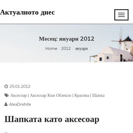
Актуалното днес
Месец:
януари 2012
Home
2012
януари
25.01.2012
Аксесоар
|
Аксесоар Към Облекло
|
Красива
|
Шапка
AlexDrehite
Шапката като аксесоар