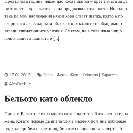
През цялата година, някои нас носят шапки – през зимата за да
ни топлят, а през лятото за да предпазва от слънцето. Но също
така по мои наблюдения някои хора слагат шапка, която е по
скоро като аксесоар към облеклото отколкото необходимост
заради климатичните условия. Смятам, че в това няма нищо
лошо, защото шапката е […]
17.01.2012
Бельо
|
Жена
|
Жени
|
Облекло
|
Характер
AlexDrehite
Бельото като облекло
Привет! Бельото е една много важна част от облеклото на една
жена. Когато искаме да впечатлиме мъжкия пол, ние избираме
подходящо бельо, което подбираме специално за вечерта. То