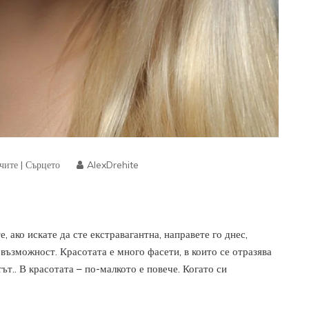
чите
|
Сърцето
AlexDrehite
, ако искате да сте екстравагантна, направете го днес,
възможност. Красотата е много фасети, в които се отразява
т.. В красотата – по-малкото е повече. Когато си