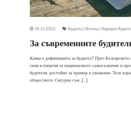
01.11.2022
Будител
|
Истина
|
Народни Будите
За съвременните будител
Каква е дефиницията за будител? През Българското в
сили и енергия за националното самосъзнание и пр
будители, достойно за пример и уважение. Тези хор
обществото. Сигурна съм, […]