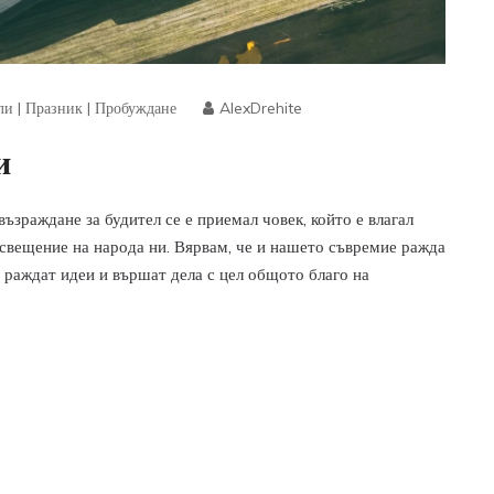
ли
|
Празник
|
Пробуждане
AlexDrehite
и
ъзраждане за будител се е приемал човек, който е влагал
освещение на народа ни. Вярвам, че и нашето съвремие ражда
а раждат идеи и вършат дела с цел общото благо на