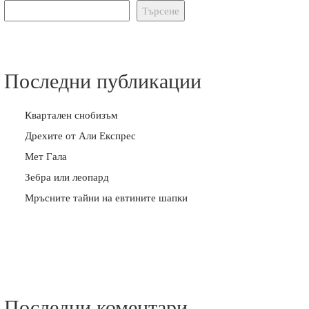
Търсене
Последни публикации
Квартален снобизъм
Дрехите от Али Експрес
Мет Гала
Зебра или леопард
Мръсните тайни на евтините шапки
Последни коментари