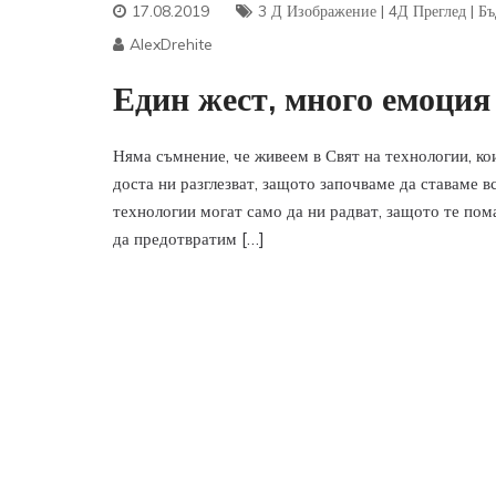
17.08.2019
3 Д Изображение
|
4Д Преглед
|
Бъ
AlexDrehite
Един жест, много емоция
Няма съмнение, че живеем в Свят на технологии, кои
доста ни разглезват, защото започваме да ставаме в
технологии могат само да ни радват, защото те пома
да предотвратим […]