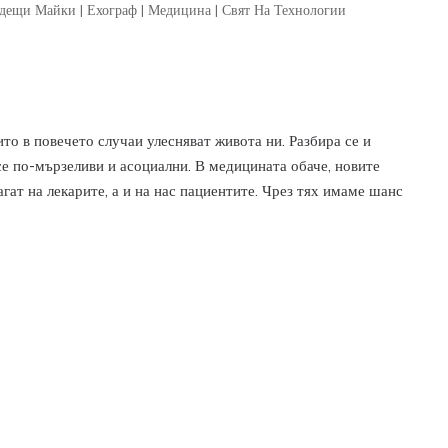
дещи Майки
|
Ехограф
|
Медицина
|
Свят На Технологии
то в повечето случаи улесняват живота ни. Разбира се и
се по-мързеливи и асоциални. В медицината обаче, новите
гат на лекарите, а и на нас пациентите. Чрез тях имаме шанс