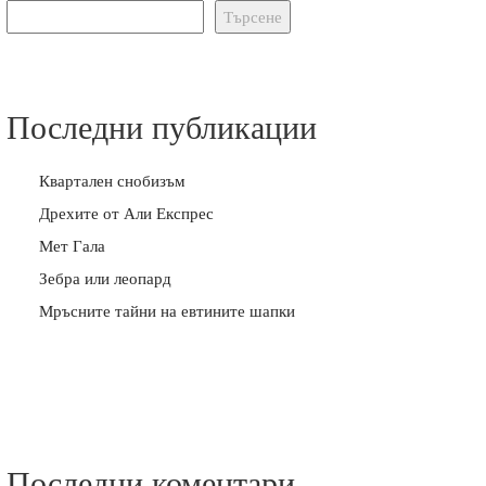
Търсене
Последни публикации
Квартален снобизъм
Дрехите от Али Експрес
Мет Гала
Зебра или леопард
Мръсните тайни на евтините шапки
Последни коментари