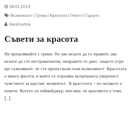
06.01.2019
Възможност
|
Грима
|
Красотата
|
Очите
|
Сърцето
AlexDrehite
Съвети за красота
Не прекалявайте с грима. Но ако искате да го правите, ако
искате да сте екстравагантна, направете го днес, защото утре
ще съжалявате, че сте пропуснали тази възможност. Красотата
е много фасети, в които се отразява вътрешната увереност,
чувството за щастие, моментът.. В красотата – по-малкото е
повече. Когато си тийнейджър, мислиш, че красивото е това,
[…]