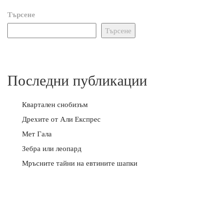
Търсене
Търсене
Последни публикации
Квартален снобизъм
Дрехите от Али Експрес
Мет Гала
Зебра или леопард
Мръсните тайни на евтините шапки