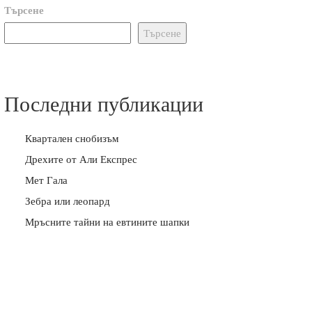
Търсене
Търсене
Последни публикации
Квартален снобизъм
Дрехите от Али Експрес
Мет Гала
Зебра или леопард
Мръсните тайни на евтините шапки