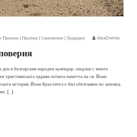
н Празник
|
Празник
|
Секновение
|
Традиции
AlexDrehite
поверия
ен ден в българския народен календар, свързан с много
ден християнската църква почита паметта на св. Йоан
ката история, Йоан Кръстител е бил обезглавен по заповед
ме, […]