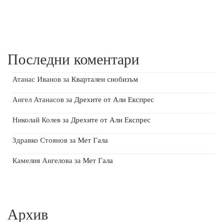
Последни коментари
Атанас Иванов
за
Квартален снобизъм
Ангел Атанасов
за
Дрехите от Али Експрес
Николай Колев
за
Дрехите от Али Експрес
Здравко Стоянов
за
Мет Гала
Камелия Ангелова
за
Мет Гала
Архив