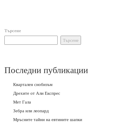
Търсене
Търсене
Последни публикации
Квартален снобизъм
Дрехите от Али Експрес
Мет Гала
Зебра или леопард
Мръсните тайни на евтините шапки