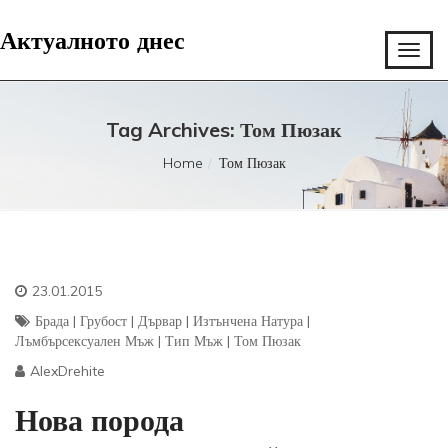
Актуалното днес
Tag Archives: Том Пюзак
Home
Том Пюзак
23.01.2015
Брада
|
Грубост
|
Дървар
|
Изтънчена Натура
|
Лъмбърсексуален Мъж
|
Тип Мъж
|
Том Пюзак
AlexDrehite
Нова порода