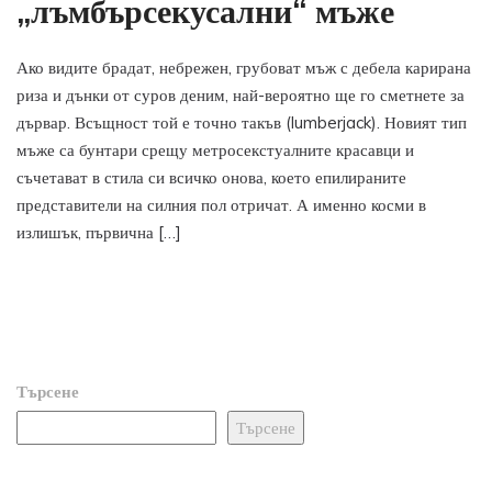
„лъмбърсекусални“ мъже
Ако видите брадат, небрежен, грубоват мъж с дебела карирана
риза и дънки от суров деним, най-вероятно ще го сметнете за
дървар. Всъщност той е точно такъв (lumberjack). Новият тип
мъже са бунтари срещу метросекстуалните красавци и
съчетават в стила си всичко онова, което епилираните
представители на силния пол отричат. А именно косми в
излишък, първична […]
Търсене
Търсене