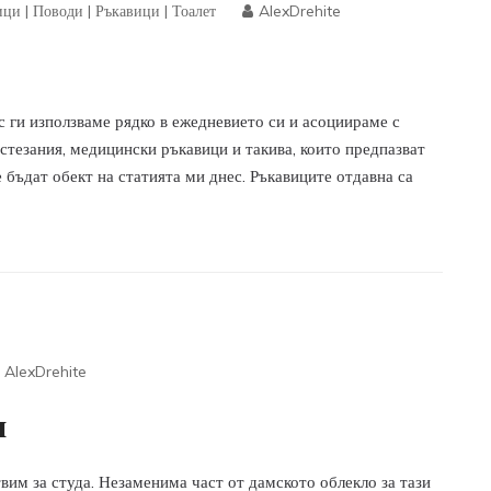
ици
|
Поводи
|
Ръкавици
|
Тоалет
AlexDrehite
с ги използваме рядко в ежедневието си и асоциираме с
стезания, медицински ръкавици и такива, които предпазват
 бъдат обект на статията ми днес. Ръкавиците отдавна са
AlexDrehite
и
вим за студа. Незаменима част от дамското облекло за тази