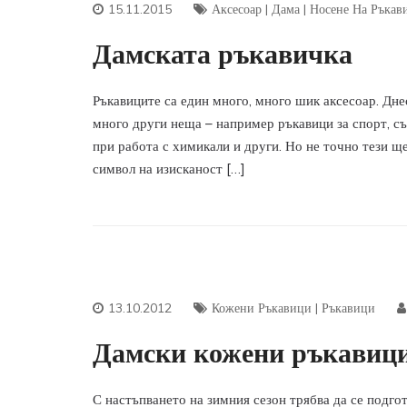
15.11.2015
Аксесоар
|
Дама
|
Носене На Ръкав
Дамската ръкавичка
Ръкавиците са един много, много шик аксесоар. Дне
много други неща – например ръкавици за спорт, съ
при работа с химикали и други. Но не точно тези ще
символ на изисканост […]
13.10.2012
Кожени Ръкавици
|
Ръкавици
Дамски кожени ръкавиц
С настъпването на зимния сезон трябва да се подгот