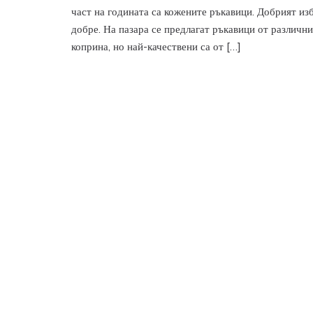
част на годината са кожените ръкавици. Добрият из
добре. На пазара се предлагат ръкавици от различни
коприна, но най-качествени са от […]