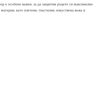
бор е особено важен, за да защитим ръцете си максимално
 материи, като плетени, текстилни, изкуствена кожа и