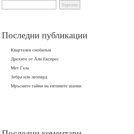
Търсене
Последни публикации
Квартален снобизъм
Дрехите от Али Експрес
Мет Гала
Зебра или леопард
Мръсните тайни на евтините шапки
Последни коментари