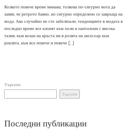
Колкото повече време минава, толкова по-сигурно мога да
заявя, че ретрото бавно, но сигурно определено се завръща на
мода. Ако случайно не сте забелязали, тенденциите в модата в
последно време все клонят към поли и панталони с висока
талия, към колан на кръста ни в ролята на аксесоар към
роклята, към все повече и повече […]
Търсене
Търсене
Последни публикации