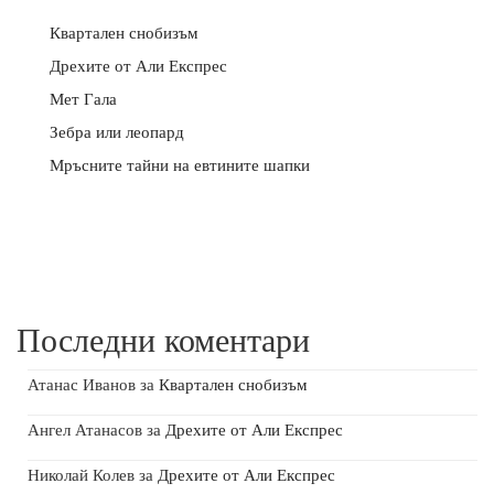
Квартален снобизъм
Дрехите от Али Експрес
Мет Гала
Зебра или леопард
Мръсните тайни на евтините шапки
Последни коментари
Атанас Иванов
за
Квартален снобизъм
Ангел Атанасов
за
Дрехите от Али Експрес
Николай Колев
за
Дрехите от Али Експрес