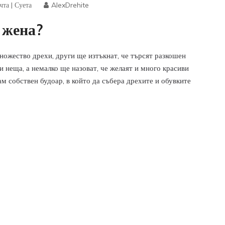
чта
|
Суета
AlexDrehite
 жена?
ножество дрехи, други ще изтъкнат, че търсят разкошен
и неща, а немалко ще назоват, че желаят и много красиви
ам собствен будоар, в който да събера дрехите и обувките