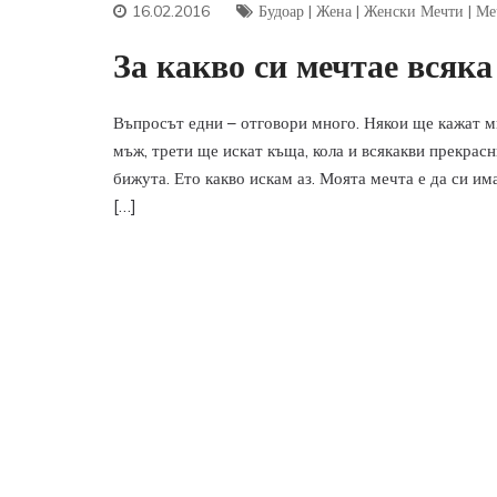
16.02.2016
Будоар
|
Жена
|
Женски Мечти
|
Ме
За какво си мечтае всяка
Въпросът едни – отговори много. Някои ще кажат м
мъж, трети ще искат къща, кола и всякакви прекрасн
бижута. Ето какво искам аз. Моята мечта е да си им
[…]