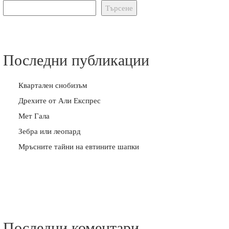
Търсене
Последни публикации
Квартален снобизъм
Дрехите от Али Експрес
Мет Гала
Зебра или леопард
Мръсните тайни на евтините шапки
Последни коментари