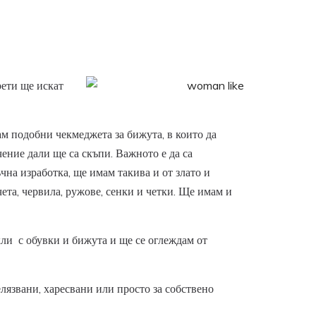
рети ще искат
мам подобни чекмеджета за бижута, в които да
ение дали ще са скъпи. Важното е да са
ъчна изработка, ще имам такива и от злато и
ета, червила, ружове, сенки и четки. Ще имам и
ли с обувки и бижута и ще се оглеждам от
белязвани, харесвани или просто за собствено