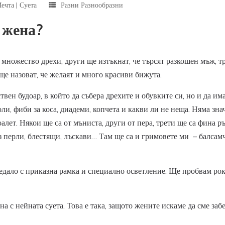
ечта
|
Суета
Разни Разнообразни
 жена?
множество дрехи, други ще изтъкнат, че търсят разкошен мъж, т
ще назоват, че желаят и много красиви бижута.
твен будоар, в който да събера дрехите и обувките си, но и да и
и, фиби за коса, диадеми, копчета и какви ли не неща. Няма знач
алет. Някои ще са от мъниста, други от пера, трети ще са фина р
ез перли, блестящи, лъскави… Там ще са и гримовете ми – балсамч
едало с приказна рамка и специално осветление. Ще пробвам рок
на с нейната суета. Това е така, защото жените искаме да сме за