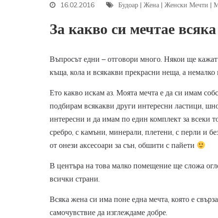
16.02.2016
Будоар
|
Жена
|
Женски Мечти
|
М
За какво си мечтае всяка
Въпросът едни – отговори много. Някои ще кажат 
къща, кола и всякакви прекрасни неща, а немалко 
Ето какво искам аз. Моята мечта е да си имам собс
подбирам всякакви други интересни ластици, шнол
интересни и да имам по един комплект за всеки то
сребро, с камъни, минерали, плетени, с перли и б
от онези аксесоари за сън, обшити с пайети
В центъра на това малко помещение ще сложа огл
всички страни.
Всяка жена си има поне една мечта, която е свърза
самочувствие да изглеждаме добре.