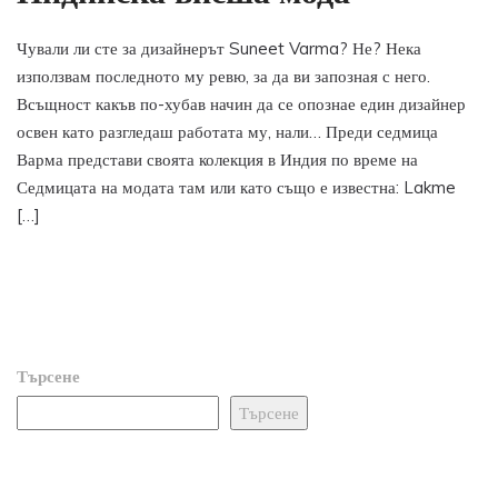
Чували ли сте за дизайнерът Suneet Varma? Не? Нека
използвам последното му ревю, за да ви запозная с него.
Всъщност какъв по-хубав начин да се опознае един дизайнер
освен като разгледаш работата му, нали… Преди седмица
Варма представи своята колекция в Индия по време на
Седмицата на модата там или като също е известна: Lakme
[…]
Търсене
Търсене