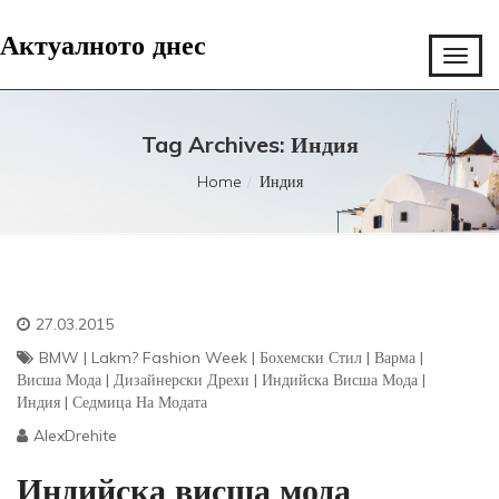
Актуалното днес
Tag Archives: Индия
Home
Индия
27.03.2015
BMW
|
Lakm? Fashion Week
|
Бохемски Стил
|
Варма
|
Висша Мода
|
Дизайнерски Дрехи
|
Индийска Висша Мода
|
Индия
|
Седмица На Модата
AlexDrehite
Индийска висша мода