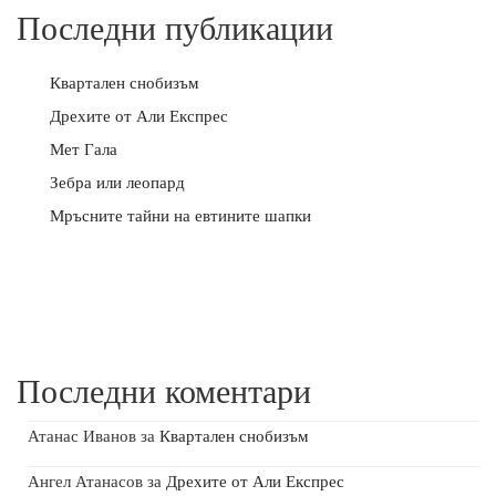
Последни публикации
Квартален снобизъм
Дрехите от Али Експрес
Мет Гала
Зебра или леопард
Мръсните тайни на евтините шапки
Последни коментари
Атанас Иванов
за
Квартален снобизъм
Ангел Атанасов
за
Дрехите от Али Експрес