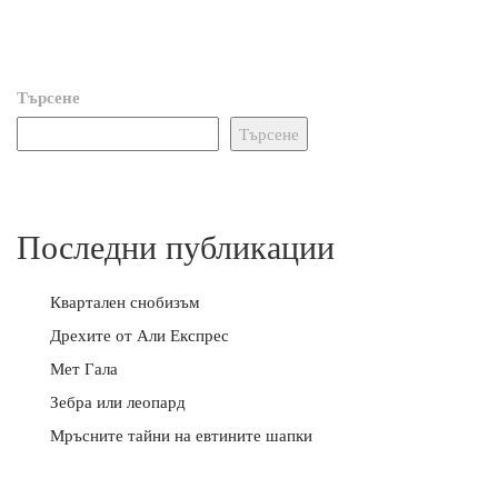
Търсене
Търсене
Последни публикации
Квартален снобизъм
Дрехите от Али Експрес
Мет Гала
Зебра или леопард
Мръсните тайни на евтините шапки