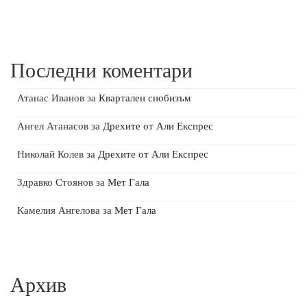
Последни коментари
Атанас Иванов
за
Квартален снобизъм
Ангел Атанасов
за
Дрехите от Али Експрес
Николай Колев
за
Дрехите от Али Експрес
Здравко Стоянов
за
Мет Гала
Камелия Ангелова
за
Мет Гала
Архив