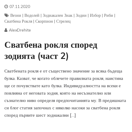
07.11.2020
Везни
|
Водолей
|
Зодиакален Знак
|
Зодии
|
Избор
|
Риби
|
Сватбена Рокля
|
Скорпион
|
Стрелец
AlexDrehite
Сватбена рокля според
зодията (част 2)
Сватбената рокля е от съществено значение за всяка бъдеща
булка. Казват, че когато облечете правилната рокля, наистина
ще се почувствате като булка. Индивидуалността на всеки е
повлияна от неговата зодия, която на несъзнателно или
съзнателно ниво определя предпочитанията му. В предишната
си блог статия започнах с няколко насоки за сватбена рокля
според първите шест зодиакални […]