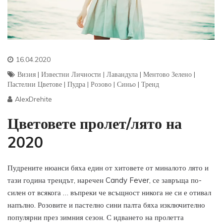
16.04.2020
Визия
|
Известни Личности
|
Лавандула
|
Ментово Зелено
|
Пастелни Цветове
|
Пудра
|
Розово
|
Синьо
|
Тренд
AlexDrehite
Цветовете пролет/лято на
2020
Пудрените нюанси бяха един от хитовете от миналото лято и
тази година трендът, наречен Candy Fever, се завръща по-
силен от всякога … въпреки че всъщност никога не си е отивал
напълно. Розовите и пастелно сини палта бяха изключително
популярни през зимния сезон. С идването на пролетта