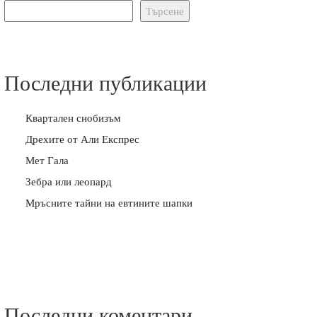
Търсене
Последни публикации
Квартален снобизъм
Дрехите от Али Експрес
Мет Гала
Зебра или леопард
Мръсните тайни на евтините шапки
Последни коментари