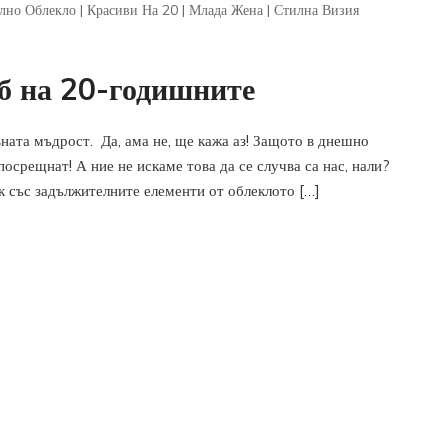
лно Облекло
|
Красиви На 20
|
Млада Жена
|
Стилна Визия
б на 20-годишните
ната мъдрост. Да, ама не, ще кажа аз! Защото в днешно
посрещнат! А ние не искаме това да се случва са нас, нали?
к със задължителните елементи от облеклото […]