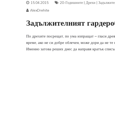
15.04.2015
20-Годишните
|
Дрехи
|
Задължите
AlexDrehite
Задължителният гардеро
По дрехите посрещат, по ума изпращат – гласи древ
време, ако не си добре облечен, може дори да не те 
Именно затова реших днес да направя кратък списъ