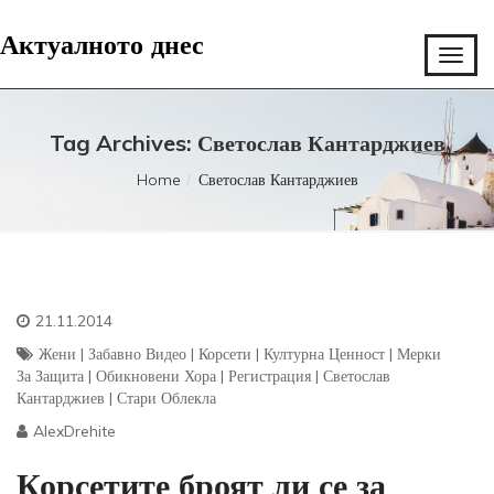
Актуалното днес
Tag Archives: Светослав Кантарджиев
Home
Светослав Кантарджиев
21.11.2014
Жени
|
Забавно Видео
|
Корсети
|
Културна Ценност
|
Мерки
За Защита
|
Обикновени Хора
|
Регистрация
|
Светослав
Кантарджиев
|
Стари Облекла
AlexDrehite
Корсетите броят ли се за