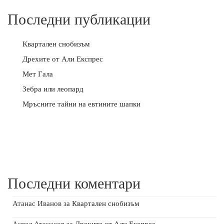
Последни публикации
Квартален снобизъм
Дрехите от Али Експрес
Мет Гала
Зебра или леопард
Мръсните тайни на евтините шапки
Последни коментари
Атанас Иванов
за
Квартален снобизъм
Ангел Атанасов
за
Дрехите от Али Експрес