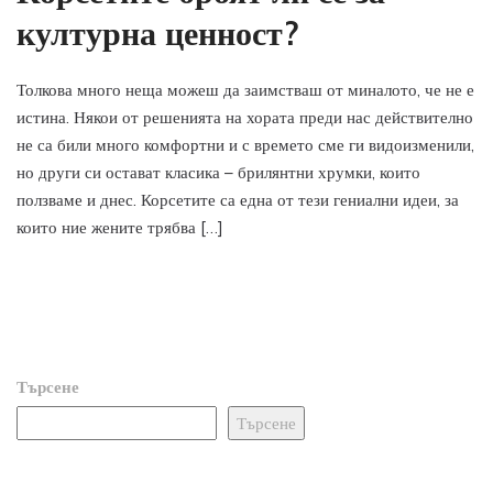
културна ценност?
Толкова много неща можеш да заимстваш от миналото, че не е
истина. Някои от решенията на хората преди нас действително
не са били много комфортни и с времето сме ги видоизменили,
но други си остават класика – брилянтни хрумки, които
ползваме и днес. Корсетите са една от тези гениални идеи, за
които ние жените трябва […]
Търсене
Търсене