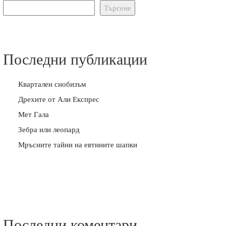
Търсене
Последни публикации
Квартален снобизъм
Дрехите от Али Експрес
Мет Гала
Зебра или леопард
Мръсните тайни на евтините шапки
Последни коментари