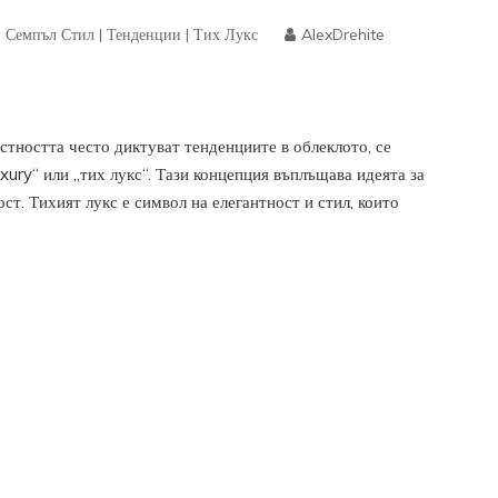
|
Семпъл Стил
|
Тенденции
|
Тих Лукс
AlexDrehite
стността често диктуват тенденциите в облеклото, се
xury“ или „тих лукс“. Тази концепция въплъщава идеята за
ст. Тихият лукс е символ на елегантност и стил, които