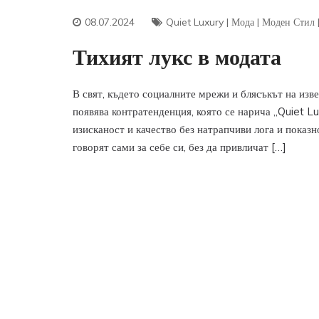
08.07.2024
Quiet Luxury
|
Мода
|
Моден Стил
Тихият лукс в модата
В свят, където социалните мрежи и блясъкът на изве
появява контратенденция, която се нарича „Quiet Lu
изисканост и качество без натрапчиви лога и показно
говорят сами за себе си, без да привличат […]