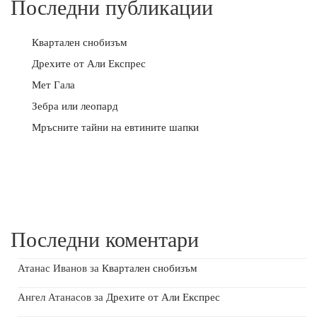
Последни публикации
Квартален снобизъм
Дрехите от Али Експрес
Мет Гала
Зебра или леопард
Мръсните тайни на евтините шапки
Последни коментари
Атанас Иванов
за
Квартален снобизъм
Ангел Атанасов
за
Дрехите от Али Експрес