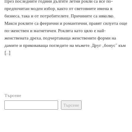
През последните години дългите летни рокли са все по-
предпочитан моден избор, както от световните имена в
бизнеса, така и от потребителите. Причините са няколко.
Макси роклите са феерични и романтични, правят силуета още
по-женствен и магнетичен. Роклята като цяло е най-
женствената дреха, подчертаваща женствените форми на
дамите и приковаваща погледите на мъжете. Друг „бонус“ към
[…]
Търсене
Търсене