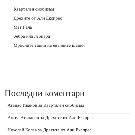
Квартален снобизъм
Дрехите от Али Експрес
Мет Гала
Зебра или леопард
Мръсните тайни на евтините шапки
Последни коментари
Атанас Иванов
за
Квартален снобизъм
Ангел Атанасов
за
Дрехите от Али Експрес
Николай Колев
за
Дрехите от Али Експрес