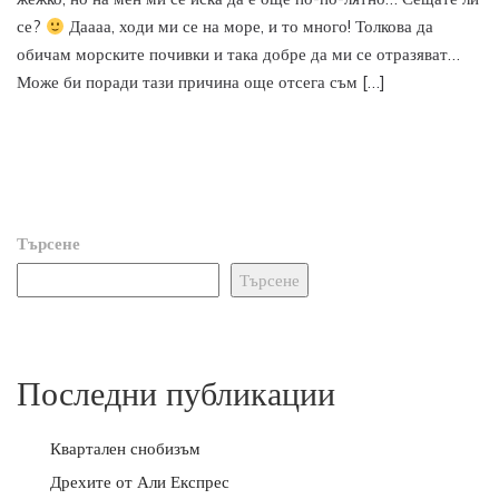
се?
Даааа, ходи ми се на море, и то много! Толкова да
обичам морските почивки и така добре да ми се отразяват…
Може би поради тази причина още отсега съм […]
Търсене
Търсене
Последни публикации
Квартален снобизъм
Дрехите от Али Експрес