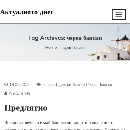
Актуалното днес
Tag Archives: черен бански
Home
черен бански
18.05.2013
Бански
|
Дамски Бански
|
Черен Бански
AlexDrehite
Предлятно
Всъщност вече си е май баш лятно, защото навън е доста
жежко, но на мен ми се иска да е още по-по-лятно… Сещате ли