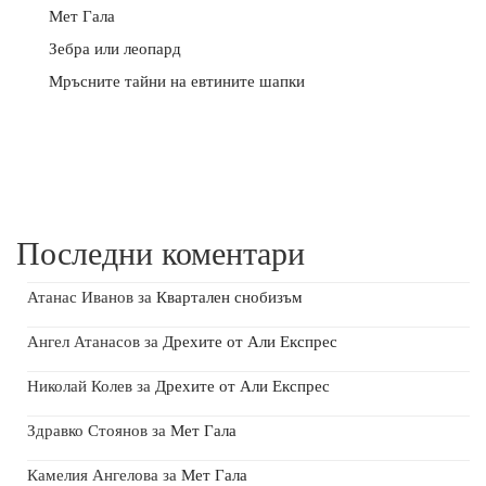
Мет Гала
Зебра или леопард
Мръсните тайни на евтините шапки
Последни коментари
Атанас Иванов
за
Квартален снобизъм
Ангел Атанасов
за
Дрехите от Али Експрес
Николай Колев
за
Дрехите от Али Експрес
Здравко Стоянов
за
Мет Гала
Камелия Ангелова
за
Мет Гала