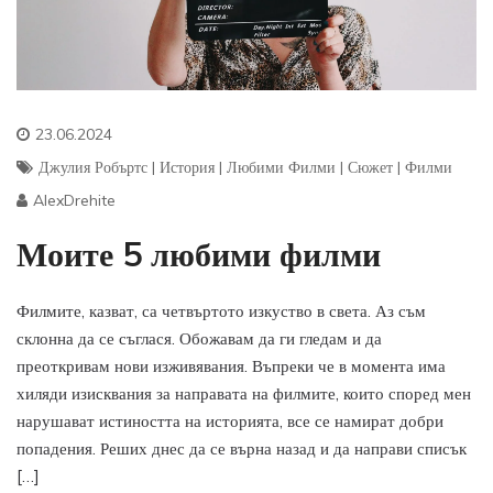
23.06.2024
Джулия Робъртс
|
История
|
Любими Филми
|
Сюжет
|
Филми
AlexDrehite
Моите 5 любими филми
Филмите, казват, са четвъртото изкуство в света. Аз съм
склонна да се съглася. Обожавам да ги гледам и да
преоткривам нови изживявания. Въпреки че в момента има
хиляди изисквания за направата на филмите, които според мен
нарушават истиността на историята, все се намират добри
попадения. Реших днес да се върна назад и да направи списък
[…]