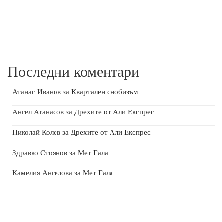
Последни коментари
Атанас Иванов
за
Квартален снобизъм
Ангел Атанасов
за
Дрехите от Али Експрес
Николай Колев
за
Дрехите от Али Експрес
Здравко Стоянов
за
Мет Гала
Камелия Ангелова
за
Мет Гала