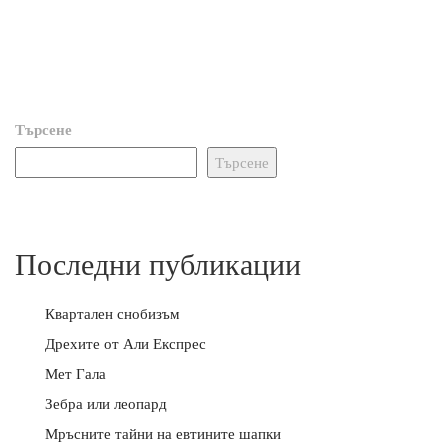
Търсене
Търсене
Последни публикации
Квартален снобизъм
Дрехите от Али Експрес
Мет Гала
Зебра или леопард
Мръсните тайни на евтините шапки