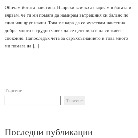
Обичам йогата наистина. Въпреки всичко аз вярвам в йогата и
вярвам, че тя ми помага да намирам вътрешния си баланс по
един или друг начин. Това ме кара да се чувствам наистина
добре, много е трудно човек да се центрира и да си живее
спокойно. Напоследък чета за свръхсъзнанието и това много
ми помага да […]
Търсене
Търсене
Последни публикации