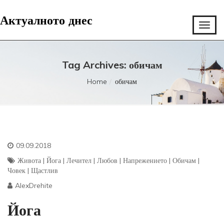
Актуалното днес
Tag Archives: обичам
Home
обичам
09.09.2018
Живота
|
Йога
|
Лечител
|
Любов
|
Напрежението
|
Обичам
|
Човек
|
Щастлив
AlexDrehite
Йога