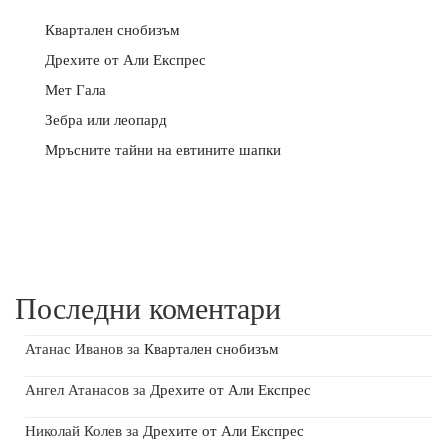
Квартален снобизъм
Дрехите от Али Експрес
Мет Гала
Зебра или леопард
Мръсните тайни на евтините шапки
Последни коментари
Атанас Иванов
за
Квартален снобизъм
Ангел Атанасов
за
Дрехите от Али Експрес
Николай Колев
за
Дрехите от Али Експрес