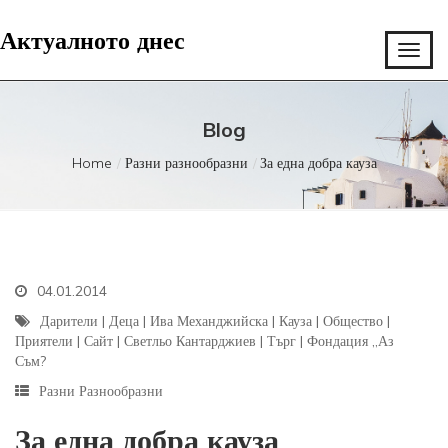
Актуалното днес
Blog
Home
Разни разнообразни
За една добра кауза
04.01.2014
Дарители
|
Деца
|
Ива Механджийска
|
Кауза
|
Общество
|
Приятели
|
Сайт
|
Светльо Кантарджиев
|
Търг
|
Фондация „Аз
Съм?
Разни Разнообразни
За една добра кауза