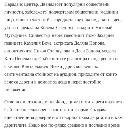
Парадайс център. Дванадесет популярни обществени
личности, забележете, подчертавам обществени, медийни
лица, станаха част от благородната кауза да подарят на деца
уют и надежда на Коледа. Сред тях актьорите Николай
Мутафчиев, Силвестър, небезизвестният Йоко Захариев,
певицата Камелия Воче, актрисата Деляна Попова,
синоптичките Никол Станкулова и Деси Банова, модела
Катя Пенева и др.Събитието се реализира с подкрепата на
Светльо Кантарджиев. Всеки дари своя вещ със
сантиментална стойност на аукцион, приходите от които
вече са дарени в домове за деца в неравностойно
положение.
Отворих и страницата на Фондацията и ми хареса видяното.
Сайтът е целенасочен, с контактни форми. Създава
впечатление за доверие и отговорност към децата, но и към
дарителите. Нещо все по-рядко срещано в последно време.