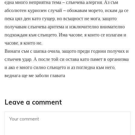
една много неприятна тема – слънчева алергия. Аз съм
абсолютен куриозен случай – обожавам морето, искам да се
пека цял ден като гущер, но всъщност не мога, защото
получавам слънчева аритема и изключително внимателно
подхождам към слънцето. Има часове, я които се излагам и
часове, я които не.
Винаги съм с шапка очила, защото преди години получих и
слънчев удар. А после той си остава като памет в организма
и ако е много силно слънцето и аз погледна към него,
веднага ще ме заболи главата
Leave a comment