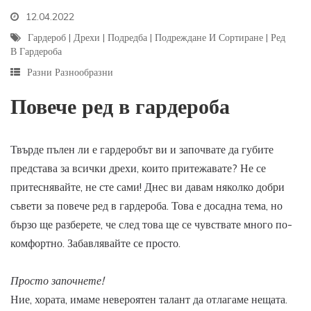
12.04.2022
Гардероб
|
Дрехи
|
Подредба
|
Подреждане И Сортиране
|
Ред
В Гардероба
Разни Разнообразни
Повече ред в гардероба
Твърде пълен ли е гардеробът ви и започвате да губите
представа за всички дрехи, които притежавате? Не се
притеснявайте, не сте сами! Днес ви давам няколко добри
съвети за повече ред в гардероба. Това е досадна тема, но
бързо ще разберете, че след това ще се чувствате много по-
комфортно. Забавлявайте се просто.
Просто започнете!
Ние, хората, имаме невероятен талант да отлагаме нещата.