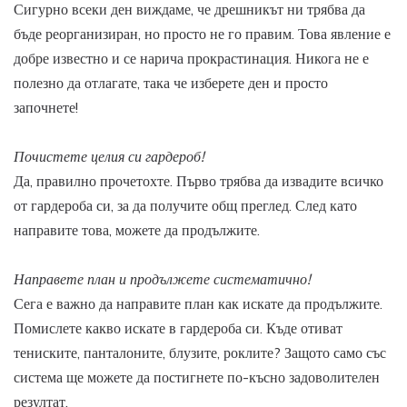
Сигурно всеки ден виждаме, че дрешникът ни трябва да
бъде реорганизиран, но просто не го правим. Това явление е
добре известно и се нарича прокрастинация. Никога не е
полезно да отлагате, така че изберете ден и просто
започнете!
Почистете целия си гардероб!
Да, правилно прочетохте. Първо трябва да извадите всичко
от гардероба си, за да получите общ преглед. След като
направите това, можете да продължите.
Направете план и продължете систематично!
Сега е важно да направите план как искате да продължите.
Помислете какво искате в гардероба си. Къде отиват
тениските, панталоните, блузите, роклите? Защото само със
система ще можете да постигнете по-късно задоволителен
резултат.