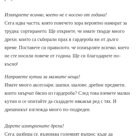
Изхвърлете всичко, което не е носено от година!
Сега идва частта, която повечето хора вероятно намират за
трудна: сортирането. Ще откриете, че имате твърде много
дрехи, които са събирали прах в гардероба ви от дълго
време. Поставете си правилото, че изхвърляте всичко, което
не сте носили повече от година. Ще си благодарите по-
късно!
Направете кутии за малките неща!
Имате много аксесоари, шапки, шалове, дребни предмети,
които хвърчат бясно из гардероба? След това вземете малки
кутии и се опитайте да създадете някакъв ред с тях. И
дрешникът изглежда много по-подреден.
Дарете изхвърлените дрехи!
Сега, разбира се, възниква големият въпрос: къде да