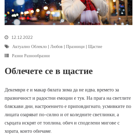
12.12.2022
Актуално Облекло
|
Любов
|
Празници
|
Щастие
Разни Разнообразни
Облечете се в щастие
Декември е и макар бялата зима да не идва, времето за
празничност и радостни емоции е тук. На прага на светлите
бляскави дни, настроението е приповдигнато, усмивките по
лицата озаряват по-силно и от коледните светлинки, а
сърцата искрят от топлина, обич и споделени мигове с
хората, които обичаме.