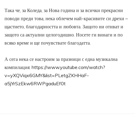
Така че, за Коледа, за Нова година и за всички прекрасни
поводи преди това, нека облечем най-красивите си дрехи –
щастието, благодарността и любовта. Защото ни отиват и
защото са актуални целогодишно. Носете ги винаги и по
всяко време и ще почувствате благодатта.
А сега нека се настроим за празници с една музикална
компилация:
https://www.youtube.com/watch?
v=yXQViqx6GMY&list=PLetgZKHHaF-
a5jYrSzEkw6RWPgaduEf0t