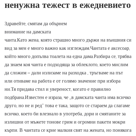
ненужна тежест в ежедневието
Здравейте, смятам да обърнем
внимание на дамската
чанта.Като жена, която страшно много държи на външния си
вид за мен е много важно как изглеждам.Чантата е аксесоар,
който много допълва тоалета на една дама.Разбира се, трябва
да знаем коя чанта е подходяща за облеклото, което мислим
да сложим – дали излизаме на разходка , тръгваме на път
или отиваме на работа е от голямо значение при избора
ни.Тя придава стил и увереност, когато е правилно
подбрана.Известен е израза, че „в дамската чанта има всичко
друго, но не и ред’’ това е така, защото се стараем да слагаме
всичко, което би влезнало в употреба, дори и смятаните за
излишни от мъжете тонове грим и огромни пакети мокри
кърпи. В чантата се крие малкия свят на жената, но понякога