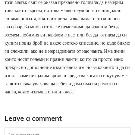
този малък свят се оказва прекалено голям за да намерим
това което търсим, но това малко неудобство е нищожно
спрямо ползата, която извлича всяка дама от този ценен
аксесоар. За много от нас е немислимо да излезем без да
вземем любимия си парфюм с нас, или без да отидем да си
купим новия брой на някое светско списание, но къде бихме
ги сложили, ако не в неразделната от нас чанта. Има жени,
които носят големи и празни чанти, които са просто едно
прекрасно допълнение към тоалета им, но за каквото и да ги
използваме не щадим време и средства когато ги купуваме,
защото всяка уважаваща себе си дама има на рамото си
чанта, която излъчва стил и класа.
Leave a comment