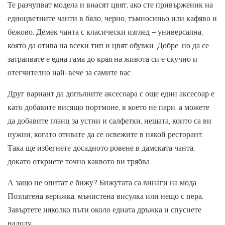
Те разчупват модела и внасят цвят, ако сте привърженик на
едноцветните чанти в бяло, черно, тъмносиньо или кафяво и
бежово. Демек чанта с класически изглед – универсална,
която да отива на всеки тип и цвят обувки. Добре, но да се
затрапвате е една гама до края на живота си е скучно и
отегчително най-вече за самите вас.
Друг вариант да допълните аксесоара с още един аксесоар е
като добавите висящо портмоне, в което не пари, а можете
да добавите гланц за устни и салфетки, нещата, които са ви
нужни, когато отивате да се освежите в някой ресторант.
Така ще избегнете досадното ровене в дамската чанта,
докато откриете точно каквото ви трябва.
А защо не опитат е бижу? Бижутата са винаги на мода.
Позлатена верижка, мънистена висулка или нещо с пера.
Завъртете няколко пъти около едната дръжка и спуснете
надолу.