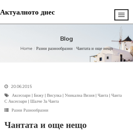
Актуалното днес
Blog
Home
Разни разнообразни
Чантата и още нещо
20.06.2015
Аксесоари
|
Бижу
|
Висулка
|
Уникална Визия
|
Чанта
|
Чанта
С Аксесоари
|
Шалче За Чанта
Разни Разнообразни
Чантата и още нещо