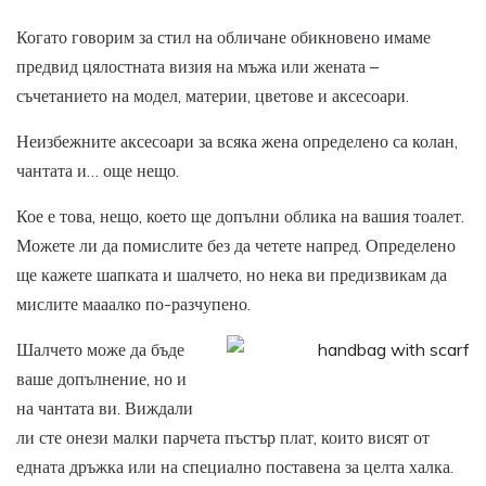
Когато говорим за стил на обличане обикновено имаме
предвид цялостната визия на мъжа или жената –
съчетанието на модел, материи, цветове и аксесоари.
Неизбежните аксесоари за всяка жена определено са колан,
чантата и… още нещо.
Кое е това, нещо, което ще допълни облика на вашия тоалет.
Можете ли да помислите без да четете напред. Определено
ще кажете шапката и шалчето, но нека ви предизвикам да
мислите мааалко по-разчупено.
Шалчето може да бъде
ваше допълнение, но и
на чантата ви. Виждали
ли сте онези малки парчета пъстър плат, които висят от
едната дръжка или на специално поставена за целта халка.