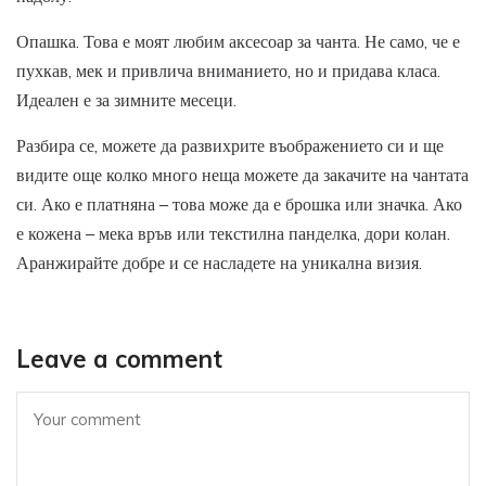
Опашка. Това е моят любим аксесоар за чанта. Не само, че е
пухкав, мек и привлича вниманието, но и придава класа.
Идеален е за зимните месеци.
Разбира се, можете да развихрите въображението си и ще
видите още колко много неща можете да закачите на чантата
си. Ако е платняна – това може да е брошка или значка. Ако
е кожена – мека връв или текстилна панделка, дори колан.
Аранжирайте добре и се насладете на уникална визия.
Leave a comment