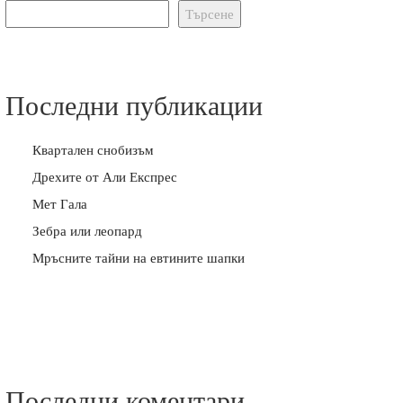
Търсене
Последни публикации
Квартален снобизъм
Дрехите от Али Експрес
Мет Гала
Зебра или леопард
Мръсните тайни на евтините шапки
Последни коментари