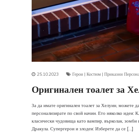
25.10.2023
Герои
|
Костюм
|
Приказни Персон
Оригинален тоалет за Х
За да имате оригинален тоалет за Хелуин, можете да
персонализирате по свой начин. Ето няколко идеи: 
класически чудовища като вампир, върколак, зомби
Дракула. Супергерои и злодеи: Изберете да се […]