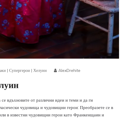
ажи
|
Супергерои
|
Хелуин
AlexDrehite
елуин
 се вдъхновите от различни идеи и теми и да ги
Класически чудовища и чудовищни герои: Преобразете се в
 или в известни чудовищни герои като Франкенщаин и