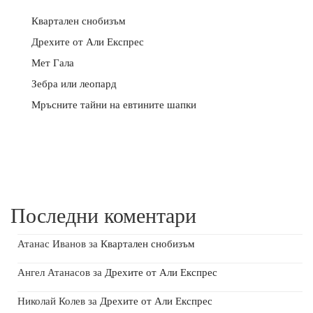
Квартален снобизъм
Дрехите от Али Експрес
Мет Гала
Зебра или леопард
Мръсните тайни на евтините шапки
Последни коментари
Атанас Иванов
за
Квартален снобизъм
Ангел Атанасов
за
Дрехите от Али Експрес
Николай Колев
за
Дрехите от Али Експрес