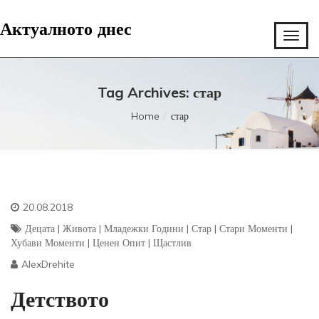
Актуалното днес
Tag Archives: стар
Home
стар
20.08.2018
Децата
|
Живота
|
Младежки Години
|
Стар
|
Стари Моменти
|
Хубави Моменти
|
Ценен Опит
|
Щастлив
AlexDrehite
Детството