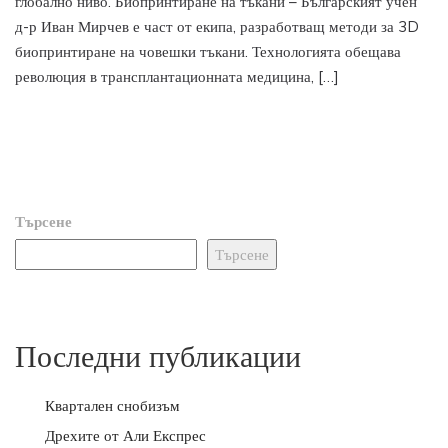
глобално ниво. Биопринтиране на тъкани – Българският учен
д-р Иван Мирчев е част от екипа, разработващ методи за 3D
биопринтиране на човешки тъкани. Технологията обещава
революция в трансплантационната медицина, […]
Търсене
Търсене
Последни публикации
Квартален снобизъм
Дрехите от Али Експрес