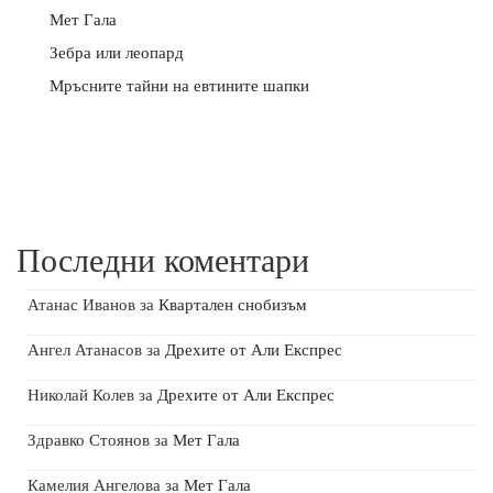
Мет Гала
Зебра или леопард
Мръсните тайни на евтините шапки
Последни коментари
Атанас Иванов
за
Квартален снобизъм
Ангел Атанасов
за
Дрехите от Али Експрес
Николай Колев
за
Дрехите от Али Експрес
Здравко Стоянов
за
Мет Гала
Камелия Ангелова
за
Мет Гала