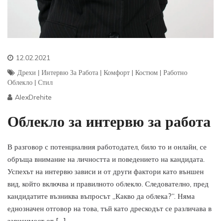
12.02.2021
Дрехи
|
Интервю За Работа
|
Комфорт
|
Костюм
|
Работно
Облекло
|
Стил
AlexDrehite
Облекло за интервю за работа
В разговор с потенциалния работодател, било то и онлайн, се
обръща внимание на личността и поведението на кандидата.
Успехът на интервю зависи и от други фактори като външен
вид, който включва и правилното облекло. Следователно, пред
кандидатите възниква въпросът „Какво да облека?“. Няма
еднозначен отговор на това, тъй като дрескодът се различава в
зависимост от […]