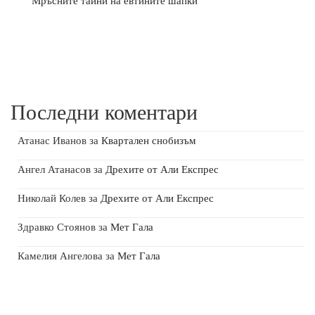
Мръсните тайни на евтините шапки
Последни коментари
Атанас Иванов
за
Квартален снобизъм
Ангел Атанасов
за
Дрехите от Али Експрес
Николай Колев
за
Дрехите от Али Експрес
Здравко Стоянов
за
Мет Гала
Камелия Ангелова
за
Мет Гала