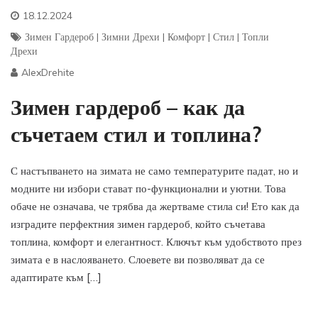
18.12.2024
Зимен Гардероб
|
Зимни Дрехи
|
Комфорт
|
Стил
|
Топли
Дрехи
AlexDrehite
Зимен гардероб – как да
съчетаем стил и топлина?
С настъпването на зимата не само температурите падат, но и
модните ни избори стават по-функционални и уютни. Това
обаче не означава, че трябва да жертваме стила си! Ето как да
изградите перфектния зимен гардероб, който съчетава
топлина, комфорт и елегантност. Ключът към удобството през
зимата е в наслояването. Слоевете ви позволяват да се
адаптирате към […]