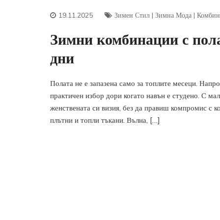
19.11.2025
Зимен Стил
|
Зимна Мода
|
Комбин
Зимни комбинации с пола
дни
Полата не е запазена само за топлите месеци. Напро
практичен избор дори когато навън е студено. С м
женствената си визия, без да правиш компромис с к
плътни и топли тъкани. Вълна, […]