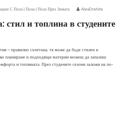
ации С Пола
|
Пола
|
Пола През Зимата
AlexDrehite
: стил и топлина в студените
тив – правилно съчетана, тя може да бъде стилен и
алко планиране и подходящи материи можеш да запазиш
омфорта и топлината. През студените сезони заложи на по-