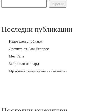
Търсене
Последни публикации
Квартален снобизъм
Дрехите от Али Експрес
Мет Гала
Зебра или леопард
Мръсните тайни на евтините шапки
Последни коментари