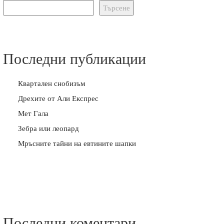
Търсене
Последни публикации
Квартален снобизъм
Дрехите от Али Експрес
Мет Гала
Зебра или леопард
Мръсните тайни на евтините шапки
Последни коментари