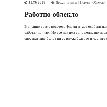
11.05.2019
Дрехи
|
Етикет
|
Норми
|
Облекло
Работно облекло
В днешно време повечето фирми нямат особени изиск
работят при тях. Но все пак има едно неписано прави
спретнат вид, без да ни се вижда бельото и частите 