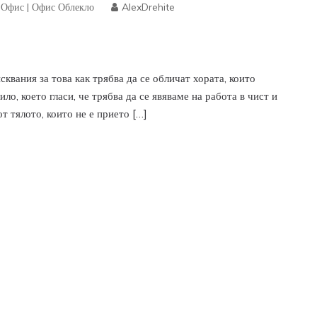
|
Офис
|
Офис Облекло
AlexDrehite
вания за това как трябва да се обличат хората, които
ло, което гласи, че трябва да се явяваме на работа в чист и
от тялото, които не е прието […]